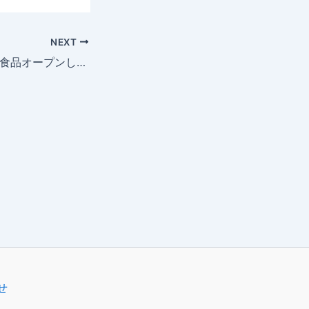
NEXT
MARUFOODS団圓食品オープンしました！
せ