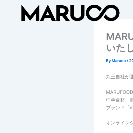
Skip
to
content
MAR
いた
By
Maruoo
/
2
丸王自社が運
MARUFO
中華食材、
ブランド「m
オンライン