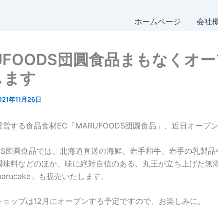
ホームページ
会社
UFOODS団圓食品まもなくオ
します
021年11月26日
営する食品食材EC「MARUFOODS団圓食品」、近日オープ
ODS団圓食品では、北海道直送の海鮮、岩手和牛、岩手の乳製
調味料などのほか、味に絶対自信のある、丸王が立ち上げた無
arucake」も販売いたします。
ショップは12月にオープンする予定ですので、お楽しみに。