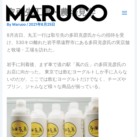
Skip
取引先工場・農場見学
to
content
By
Maruoo
/
2021年8月25日
8月吉日、丸王一行は取引先の多田克彦氏からの招待を受
け、530キロ離れた岩手県遠野市にある多田克彦氏の実店舗
と牧場・工場を訪れた。
岩手に到着後、まず車で道の駅「風の丘」の多田克彦氏の
お店に向かった。 東京では飲むヨーグルトしか手に入らな
いのだが、ここでは飲むヨーグルトだけでなく、チーズや
プリン、ジャムなど様々な商品が揃っている。